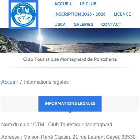
Panneau de gestion des cookies
ACCUEIL
LE CLUB
INSCRIPTION 2025 - 2026
LICENCE
USCA
GALERIES
CONTACT
Club Touristique Montagnard de Pontcharra
Accueil
Informations légales
INFORMATIONS LÉGALES
Nom du club : CTM - Club Touristique Montagnard
Adresse : Maison René Cassin, 21 rue Laurent Gayet, 38530