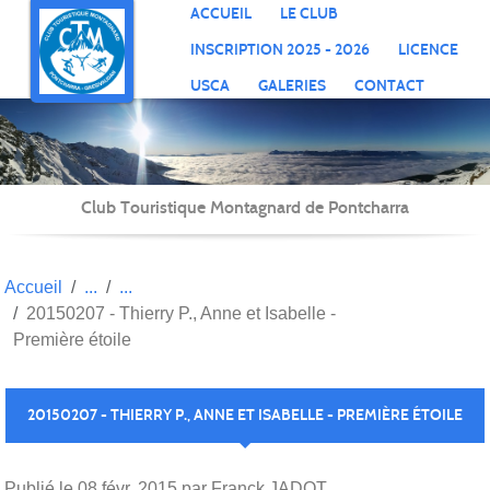
Panneau de gestion des cookies
ACCUEIL
LE CLUB
INSCRIPTION 2025 - 2026
LICENCE
USCA
GALERIES
CONTACT
Club Touristique Montagnard de Pontcharra
Accueil
20150207 - Thierry P., Anne et Isabelle -
Première étoile
20150207 - THIERRY P., ANNE ET ISABELLE - PREMIÈRE ÉTOILE
Publié le
08 févr. 2015
par Franck JADOT