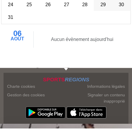
24
25
26
27
28
29
30
31
06
AOÛT
Aucun évènement aujourd'hui
SPORTS
REGIONS
Charte cookies
Informations légales
Gestion des cookies
Signaler un contenu
inapproprié