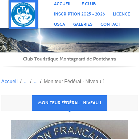
Panneau de gestion des cookies
ACCUEIL
LE CLUB
INSCRIPTION 2025 - 2026
LICENCE
USCA
GALERIES
CONTACT
Club Touristique Montagnard de Pontcharra
Accueil
Moniteur Fédéral - Niveau 1
MONITEUR FÉDÉRAL - NIVEAU 1