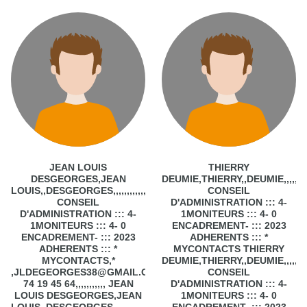
JEAN LOUIS
THIERRY
DESGEORGES,JEAN
DEUMIE,THIERRY,,DEUMIE,,,,
LOUIS,,DESGEORGES,,,,,,,,,,,,,,,,,,,,,,,,,2-
CONSEIL
CONSEIL
D'ADMINISTRATION ::: 4-
D'ADMINISTRATION ::: 4-
1MONITEURS ::: 4- 0
1MONITEURS ::: 4- 0
ENCADREMENT- ::: 2023
ENCADREMENT- ::: 2023
ADHERENTS ::: *
ADHERENTS ::: *
MYCONTACTS THIERRY
MYCONTACTS,*
DEUMIE,THIERRY,,DEUMIE,,,,
,JLDEGEORGES38@GMAIL.COM,,,MOBILE,06
CONSEIL
74 19 45 64,,,,,,,,,,, JEAN
D'ADMINISTRATION ::: 4-
LOUIS DESGEORGES,JEAN
1MONITEURS ::: 4- 0
LOUIS,,DESGEORGES,,,,,,,,,,,,,,,,,,,,,,,,,2-
ENCADREMENT- ::: 2023