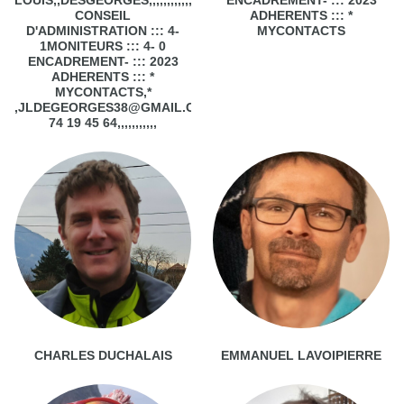
CONSEIL
ADHERENTS ::: *
D'ADMINISTRATION ::: 4-
MYCONTACTS
1MONITEURS ::: 4- 0
ENCADREMENT- ::: 2023
ADHERENTS ::: *
MYCONTACTS,*
,JLDEGEORGES38@GMAIL.COM,,,MOBILE,06
74 19 45 64,,,,,,,,,,,
CHARLES DUCHALAIS
EMMANUEL LAVOIPIERRE