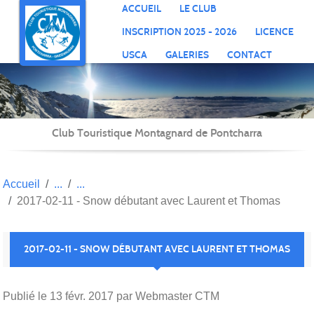
Panneau de gestion des cookies
ACCUEIL
LE CLUB
INSCRIPTION 2025 - 2026
LICENCE
USCA
GALERIES
CONTACT
Club Touristique Montagnard de Pontcharra
Accueil
2017-02-11 - Snow débutant avec Laurent et Thomas
2017-02-11 - SNOW DÉBUTANT AVEC LAURENT ET THOMAS
Publié le
13 févr. 2017
par Webmaster CTM