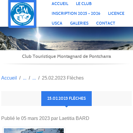
Panneau de gestion des cookies
ACCUEIL
LE CLUB
INSCRIPTION 2025 - 2026
LICENCE
USCA
GALERIES
CONTACT
Club Touristique Montagnard de Pontcharra
Accueil
25.02.2023 Flèches
25.02.2023 FLÈCHES
Publié le
05 mars 2023
par Laetitia BARD