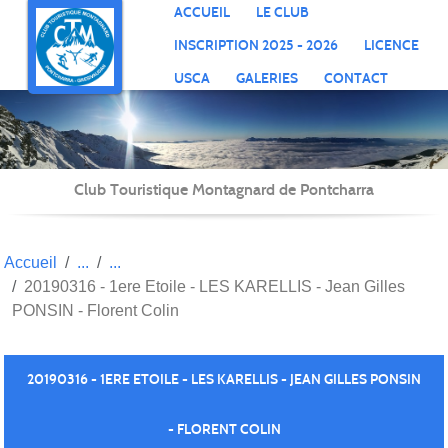
Panneau de gestion des cookies
ACCUEIL
LE CLUB
INSCRIPTION 2025 - 2026
LICENCE
USCA
GALERIES
CONTACT
Club Touristique Montagnard de Pontcharra
Accueil
20190316 - 1ere Etoile - LES KARELLIS - Jean Gilles
PONSIN - Florent Colin
20190316 - 1ERE ETOILE - LES KARELLIS - JEAN GILLES PONSIN
- FLORENT COLIN
Publié le
14 avril 2019
par FLORENT COLIN