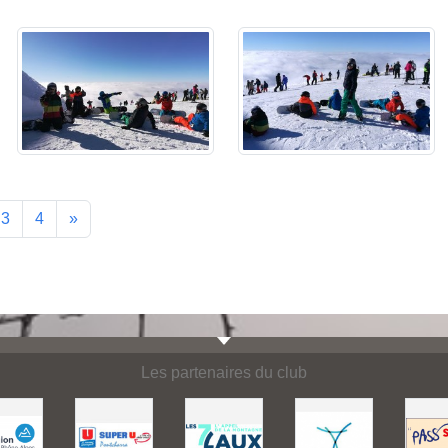
3
4
»
Les partenaires du club