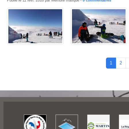
Publié le
11 févr. 2018
par
Membre masqué
-
0
commentaires
1
2