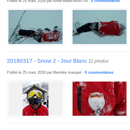
Publié le
25 mars 2018
par
Anne-Marie-MARTIN
-
0
commentaires
20180317 - Snow 2 - Jour Blanc
11 photos
Publié le
25 mars 2018
par
Membre masqué
-
0
commentaires