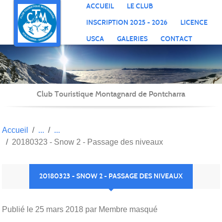
Panneau de gestion des cookies
ACCUEIL
LE CLUB
INSCRIPTION 2025 - 2026
LICENCE
USCA
GALERIES
CONTACT
Club Touristique Montagnard de Pontcharra
Accueil
20180323 - Snow 2 - Passage des niveaux
20180323 - SNOW 2 - PASSAGE DES NIVEAUX
Publié le
25 mars 2018
par Membre masqué