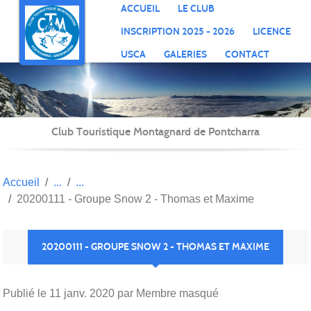
Panneau de gestion des cookies
ACCUEIL
LE CLUB
INSCRIPTION 2025 - 2026
LICENCE
USCA
GALERIES
CONTACT
Club Touristique Montagnard de Pontcharra
Accueil
20200111 - Groupe Snow 2 - Thomas et Maxime
20200111 - GROUPE SNOW 2 - THOMAS ET MAXIME
Publié le
11 janv. 2020
par Membre masqué