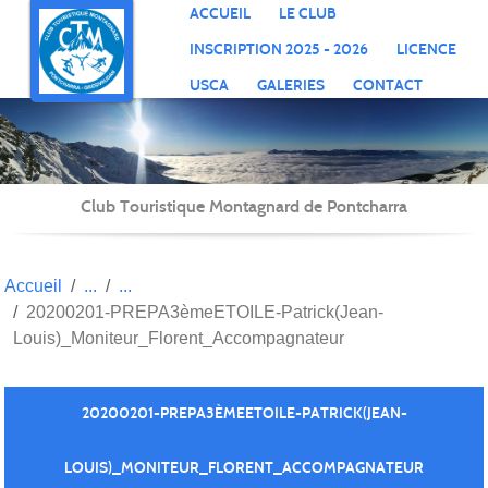
Panneau de gestion des cookies
ACCUEIL
LE CLUB
INSCRIPTION 2025 - 2026
LICENCE
USCA
GALERIES
CONTACT
Club Touristique Montagnard de Pontcharra
Accueil
20200201-PREPA3èmeETOILE-Patrick(Jean-
Louis)_Moniteur_Florent_Accompagnateur
20200201-PREPA3ÈMEETOILE-PATRICK(JEAN-
LOUIS)_MONITEUR_FLORENT_ACCOMPAGNATEUR
Publié le
02 févr. 2020