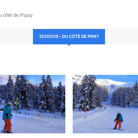
 côté de Pipay
20200118 - DU CÔTÉ DE PIPAY